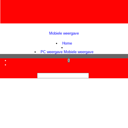
Mobiele weergave
Webwinkel gemaakt met ShopFactory webwinkel software.
Home
PC weergave
Mobiele weergave
0