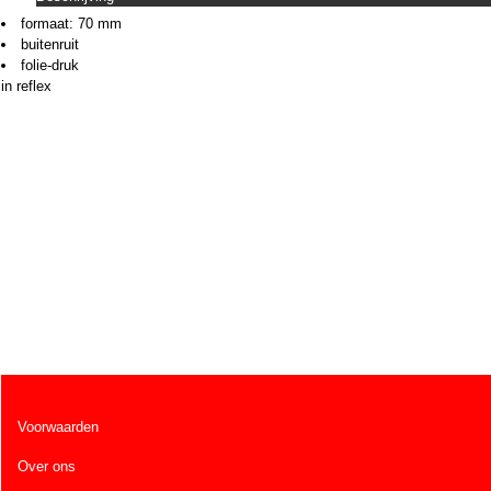
formaat: 70 mm
buitenruit
folie-druk
in reflex
Voorwaarden
Over ons